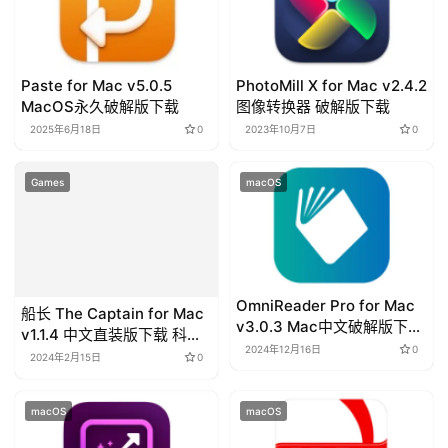
r
i
a
Paste for Mac v5.0.5
PhotoMill X for Mac v2.4.2
l
MacOS永久破解版下载
图像转换器 破解版下载
s
2025年6月18日
0
2023年10月7日
0
Games
macOS
OmniReader Pro for Mac
船长 The Captain for Mac
v3.0.3 Mac中文破解版下载
v1.1.4 中文直装版下载 科幻
全能阅读器
2024年12月16日
0
冒险游戏
2024年2月15日
0
macOS
macOS