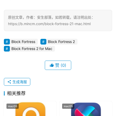
W
i
n
原创文章，作者：安生部落，如若转载，请注明出处：
d
https://b.mincm.com/block-fortress-21-mac.html
o
w
s
Block Fortress
Block Fortress 2
Block Fortress 2 for Mac
G
a
赞
(0)
m
e
s
生成海报
相关推荐
T
u
macOS
macOS
t
o