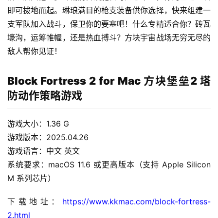
即可拔地而起。琳琅满目的枪支装备供你选择，快来组建一
支军队加入战斗，保卫你的要塞吧！什么专精适合你？砖瓦
壕沟，运筹帷幄，还是热血搏斗？方块宇宙战场无穷无尽的
敌人帮你见证！
Block Fortress 2 for Mac 方块堡垒2 塔
H
防动作策略游戏
o
m
游戏大小：1.36 G
e
游戏版本：2025.04.26
游戏语言：中文 英文
m
系统要求：macOS 11.6 或更高版本（支持 Apple Silicon 
a
c
M 系列芯片）
O
S
下载地址：
https://www.kkmac.com/block-fortress-
2.html