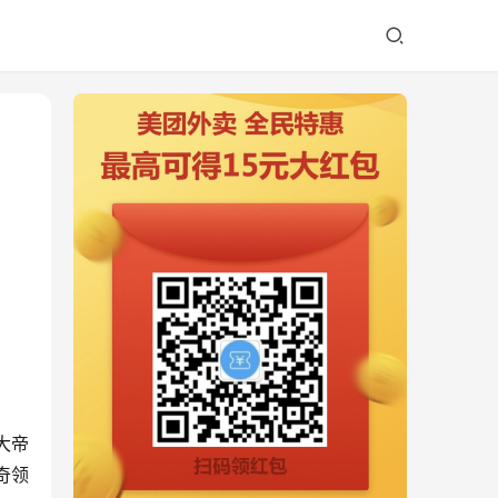
大帝
奇领