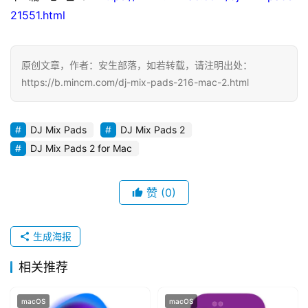
W
21551.html
i
n
d
原创文章，作者：安生部落，如若转载，请注明出处：
o
https://b.mincm.com/dj-mix-pads-216-mac-2.html
w
s
DJ Mix Pads
DJ Mix Pads 2
DJ Mix Pads 2 for Mac
G
a
m
赞
(0)
e
s
生成海报
T
相关推荐
u
t
o
macOS
macOS