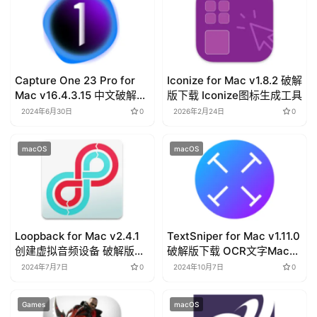
r
i
a
l
s
Capture One 23 Pro for
Iconize for Mac v1.8.2 破解
Mac v16.4.3.15 中文破解版
版下载 Iconize图标生成工具
下载
2024年6月30日
0
2026年2月24日
0
macOS
macOS
Loopback for Mac v2.4.1
TextSniper for Mac v1.11.0
创建虚拟音频设备 破解版下
破解版下载 OCR文字Mac识
载
别软件
2024年7月7日
0
2024年10月7日
0
Games
macOS