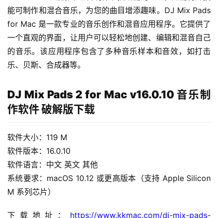
能可制作和混合音乐，为您的曲目增添趣味。DJ Mix Pads 
for Mac 是一款专业的音乐创作和混音应用程序。它提供了
一个直观的界面，让用户可以轻松地创建、编辑和混音自己
的音乐。该应用程序包含了多种音乐样本和音效，如打击
乐、贝斯、合成器等。
H
DJ Mix Pads 2 for Mac v16.0.10 音乐制
o
作软件 破解版下载
m
e
软件大小：119 M
软件版本：16.0.10
m
软件语言：中文 英文 其他
a
c
系统要求：macOS 10.12 或更高版本（支持 Apple Silicon 
O
M 系列芯片）
S
下载地址：
https://www.kkmac.com/dj-mix-pads-