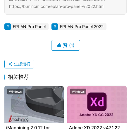
e
https://b.mincm.com/eplan-pro-panel-v2022.html
s
EPLAN Pro Panel
EPLAN Pro Panel 2022
T
u
t
赞
(1)
o
r
i
生成海报
a
相关推荐
l
s
Windows
Windows
iMachining 2.0.12 for
Adobe XD 2022 v47.1.22