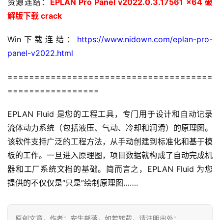
资源连结：
EPLAN Pro Panel v2022.0.3.17561 x64 破
解版下载 crack
m
a
Win下载连结：
https://www.nidown.com/eplan-pro-
c
panel-v2022.html
O
S
======================================
=================
W
i
EPLAN Fluid 是您的工程工具，专门用于设计和自动记录
n
流体动力系统（包括液压、气动、冷却和润滑）的原理图。
d
该软件支持广泛的工程方法，从手动创建到标准化和基于模
o
w
板的工作。一旦进入原理图，项目数据就构成了自动完成机
s
器和工厂系统文档的基础。简而言之，EPLAN Fluid 为您
提供的不仅仅是“只是”绘制原理图…….
G
a
m
原创文章，作者：安生部落，如若转载，请注明出处：