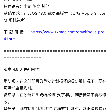
软件语言：中文 英文 其他
系统要求：macOS 13.0 或更高版本（支持 Apple Silicon 
H
M 系列芯片）
o
m
下载链接：
https://www.kkmac.com/omnifocus-pro-
e
41.html
m
======================================
a
==============
c
O
版本 4.8.6 更新内容：
S
重复项 - 在之前配置的重复计划损坏的极少数情况下，现在
W
可清除重复规则。
i
备忘录 - 在段落开头或结尾进行编辑时，链接标签不再被修
n
改。
d
备忘录 - 现在使用“粘贴并合并样式”功能时，能正确移除复