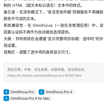
o
制的 HTML（超文本标记语言）文本中的样式。
w
备忘录 - 在深色模式下，“发送至收件箱”剪辑服务不再捕获
s
颜色不可读的文本。
G
系统兼容性 - 在 OmniFocus（一款任务管理应用）中，双
a
因素认证码不再作为自动填充选项提供。
m
大纲 - 列布局现在会遵循“显示完整项目标题：选中时”的外
e
观设置。
s
视角栏 - 调整了选中项的高亮显示尺寸。
T
u
原创文章，作者：安生部落，如若转载，请注明出处：
t
https://b.mincm.com/omnifocus-pro-8590.html
o
r
i
OmniFocus Pro
OmniFocus Pro 4
a
OmniFocus Pro 4 for Mac
l