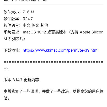
m
软件大小：71.6 M
a
软件版本：3.14.7
c
软件语言：中文 英文 其他
O
系统要求：macOS 10.12 或更高版本（支持 Apple Silicon 
S
M 系列芯片）
W
下载地址：
https://www.kkmac.com/permute-39.html
i
n
======================================
d
==
o
w
版本 3.14.7 更新内容：
s
本版修复了一些漏洞，并做了一些改进，以提高您的用户体
G
验。
a
m