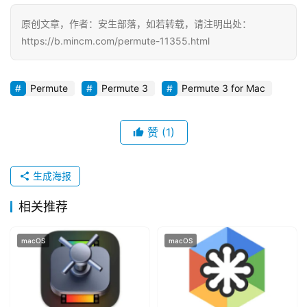
e
原创文章，作者：安生部落，如若转载，请注明出处：
s
https://b.mincm.com/permute-11355.html
T
u
Permute
Permute 3
Permute 3 for Mac
t
o
赞
(1)
r
i
a
生成海报
l
s
相关推荐
macOS
macOS