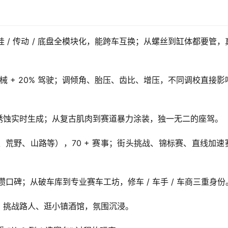
悬挂 / 传动 / 底盘全模块化，能跨车互换；从螺丝到缸体都要管，
机械 + 20% 驾驶；调倾角、胎压、齿比、增压，不同调校直接影
 锈蚀实时生成；从复古肌肉到赛道暴力涂装，独一无二的座驾。
、荒野、山路等），70 + 赛事；街头挑战、锦标赛、直线加速
、攒口碑；从破车库到专业赛车工坊，修车 / 车手 / 车商三重身份
、挑战路人、逛小镇酒馆，氛围沉浸。