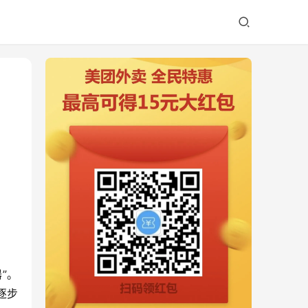
”。
逐步