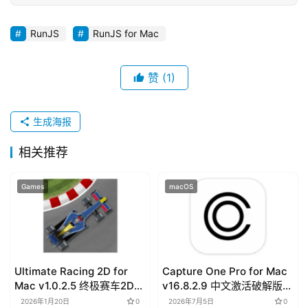
d
o
RunJS
RunJS for Mac
w
s
赞
(1)
G
a
生成海报
m
e
相关推荐
s
Games
macOS
T
u
t
o
r
Ultimate Racing 2D for
Capture One Pro for Mac
Mac v1.0.2.5 终极赛车2D激
v16.8.2.9 中文激活破解版下
i
活版下载
载
2026年1月20日
0
2026年7月5日
0
a