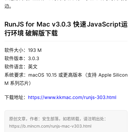
边。
RunJS for Mac v3.0.3 快速JavaScript运
行环境 破解版下载
H
o
m
软件大小：193 M
e
软件版本：3.0.3
软件语言：英文
m
系统要求：macOS 10.15 或更高版本（支持 Apple Silicon 
a
M 系列芯片）
c
O
下载地址：
https://www.kkmac.com/runjs-303.html
S
W
原创文章，作者：安生部落，如若转载，请注明出处：
i
https://b.mincm.com/runjs-mac-v303.html
n