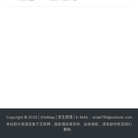
s
G
a
m
e
s
T
u
t
o
r
i
a
Copyright © 2025 |
SiteMap
| 安生部落 | E-MAIL：
ande795@outlook.com
l
本站部分资源采集于互联网，版权属原著所有。如有侵权，请发邮件联系我们
s
删除。