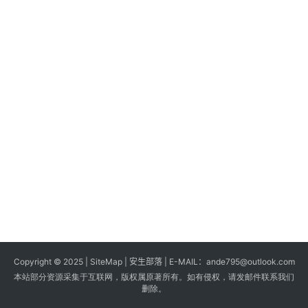
s
G
a
m
e
s
T
u
t
o
r
i
a
Copyright © 2025 |
SiteMap
| 安生部落 | E-MAIL：
ande795@outlook.com
l
本站部分资源采集于互联网，版权属原著所有。如有侵权，请发邮件联系我们
s
删除。