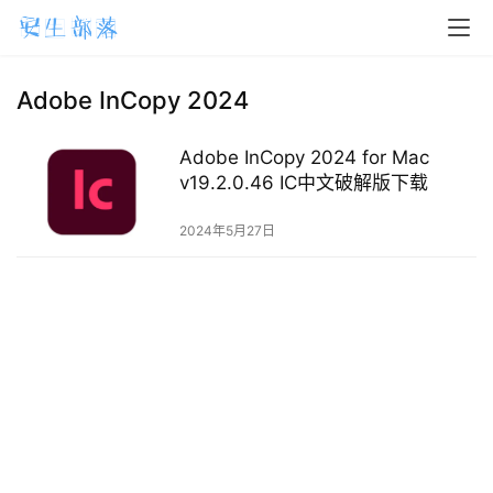
H
o
m
Adobe InCopy 2024
e
Adobe InCopy 2024 for Mac
m
v19.2.0.46 IC中文破解版下载
a
2024年5月27日
c
O
S
W
i
n
d
o
w