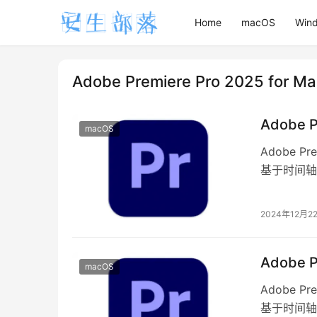
Home
macOS
Win
Adobe Premiere Pro 2025 for M
Adobe 
macOS
Adobe P
基于时间轴
Prem…
2024年12月2
Adobe 
macOS
Adobe P
基于时间轴