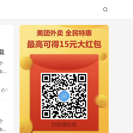
下载
个
be
1
个
be