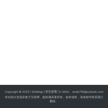
s
G
a
m
e
s
T
u
t
o
r
i
a
Copyright © 2025 |
SiteMap
| 安生部落 | E-MAIL：
ande795@outlook.com
l
本站部分资源采集于互联网，版权属原著所有。如有侵权，请发邮件联系我们
s
删除。