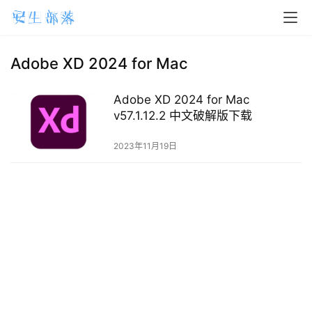
H
o
m
Adobe XD 2024 for Mac
e
Adobe XD 2024 for Mac
m
v57.1.12.2 中文破解版下载
a
2023年11月19日
c
O
S
W
i
n
d
o
w