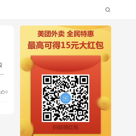
设
轮
0