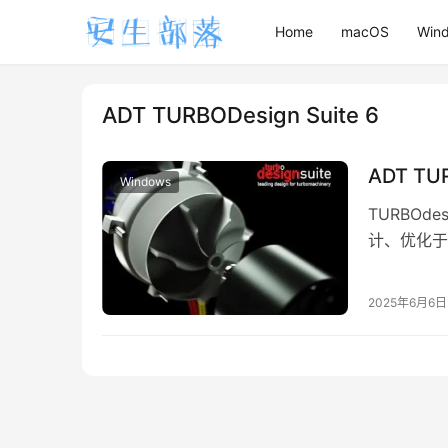
Home
macOS
Win
ADT TURBODesign Suite 6
ADT TU
Windows
TURBOd
计、优化于
机械带来突
2025年6月6日