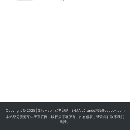
s
G
a
m
e
s
T
u
t
o
r
i
a
Copyright © 2025 |
SiteMap
| 安生部落 | E-MAIL：
ande795@outlook.com
l
本站部分资源采集于互联网，版权属原著所有。如有侵权，请发邮件联系我们
s
删除。