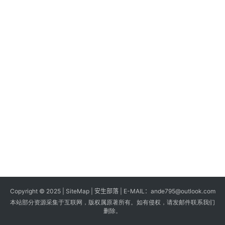
s
G
a
m
e
s
T
u
t
o
r
i
a
Copyright © 2025 |
SiteMap
| 安生部落 | E-MAIL：
ande795@outlook.com
l
本站部分资源采集于互联网，版权属原著所有。如有侵权，请发邮件联系我们
s
删除。