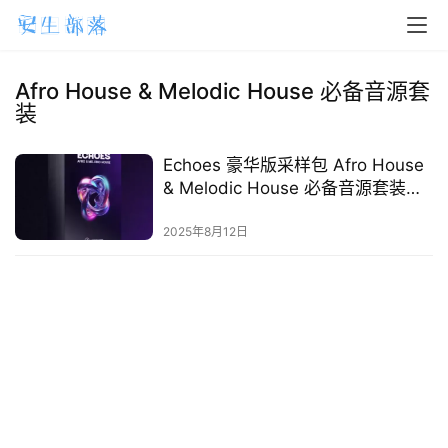
H
o
m
Afro House & Melodic House 必备音源套
装
e
m
Echoes 豪华版采样包 Afro House
& Melodic House 必备音源套装
a
（含工程模板 + 人声 + Serum 音
c
色）
2025年8月12日
O
S
W
i
n
d
o
w