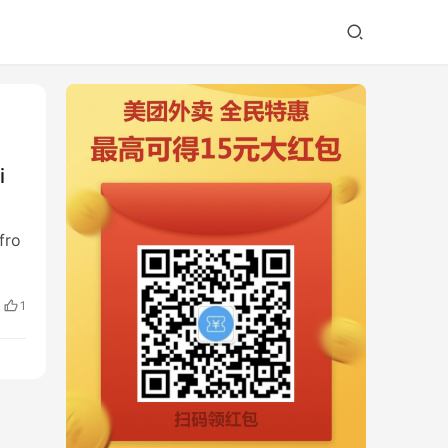
i
ro
1