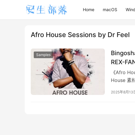
Home
macOS
Win
Afro House Sessions by Dr Feel
Bingosh
Samples
REX-FA
《Afro H
House 
2025年8月13