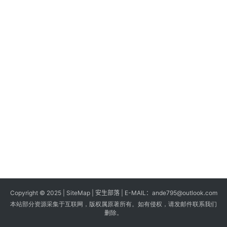
s
G
a
m
e
s
T
u
t
o
r
i
a
Copyright © 2025 |
SiteMap
| 安生部落 | E-MAIL：
ande795@outlook.com
l
本站部分资源采集于互联网，版权属原著所有。如有侵权，请发邮件联系我们
s
删除。