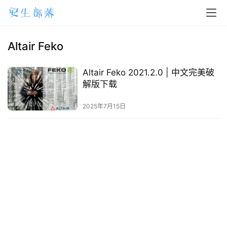
H
o
m
Altair Feko
e
Altair Feko 2021.2.0 | 中文完美破
m
解版下载
a
2025年7月15日
c
O
S
W
i
n
d
o
w