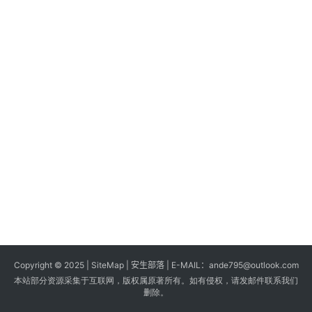
s
G
a
m
e
s
T
u
t
o
r
i
a
Copyright © 2025 |
SiteMap
| 安生部落 | E-MAIL：
ande795@outlook.com
l
本站部分资源采集于互联网，版权属原著所有。如有侵权，请发邮件联系我们
s
删除。