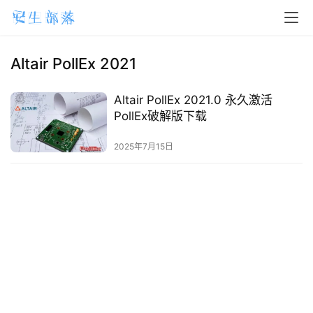
H
o
m
Altair PollEx 2021
e
Altair PollEx 2021.0 永久激活
m
PollEx破解版下载
a
2025年7月15日
c
O
S
W
i
n
d
o
w