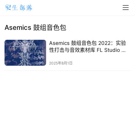
H
o
m
Asemics 鼓组音色包
e
Asemics 鼓组音色包 2022：实验
m
性打击与音效素材库 FL Studio 专
a
用
2025年8月1日
c
O
S
W
i
n
d
o
w