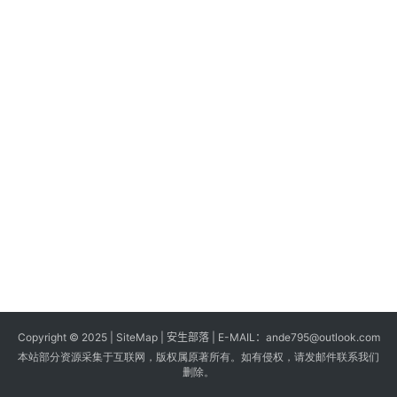
s
G
a
m
e
s
T
u
t
o
r
i
a
Copyright © 2025 |
SiteMap
| 安生部落 | E-MAIL：
ande795@outlook.com
l
本站部分资源采集于互联网，版权属原著所有。如有侵权，请发邮件联系我们
s
删除。