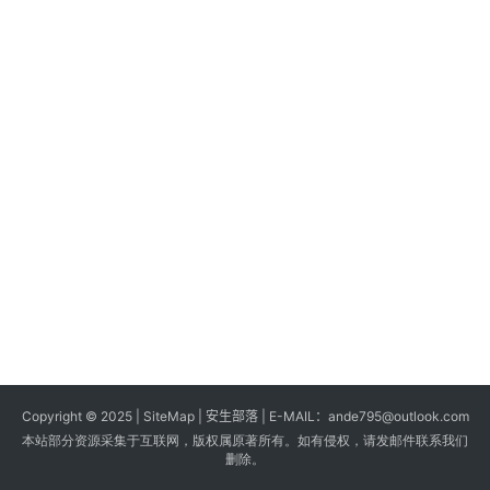
s
G
a
m
e
s
T
u
t
o
r
i
a
Copyright © 2025 |
SiteMap
| 安生部落 | E-MAIL：
ande795@outlook.com
l
本站部分资源采集于互联网，版权属原著所有。如有侵权，请发邮件联系我们
s
删除。