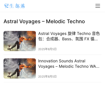
H
o
m
Astral Voyages – Melodic Techno
e
Astral Voyages 旋律 Techno 音色
m
包：合成器、Bass、氛围 FX 循环
a
+ MIDI 文件合集
2025年8月5日
c
O
Innovation Sounds Astral
S
Voyages – Melodic Techno WAV
MiDi-FANTASTiC
W
2025年8月5日
i
n
d
o
w