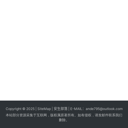
s
G
a
m
e
s
T
u
t
o
r
i
a
Copyright © 2025 |
SiteMap
| 安生部落 | E-MAIL：
ande795@outlook.com
l
本站部分资源采集于互联网，版权属原著所有。如有侵权，请发邮件联系我们
s
删除。