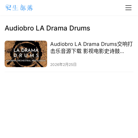
H
o
m
Audiobro LA Drama Drums
e
Audiobro LA Drama Drums交响打
m
击乐音源下载 影视电影史诗鼓
a
Kontakt库
2026年2月25日
c
O
S
W
i
n
d
o
w