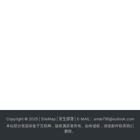
s
G
a
m
e
s
T
u
t
o
r
i
a
Copyright © 2025 |
SiteMap
| 安生部落 | E-MAIL：
ande795@outlook.com
l
本站部分资源采集于互联网，版权属原著所有。如有侵权，请发邮件联系我们
s
删除。