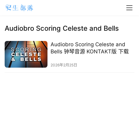
H
o
m
Audiobro Scoring Celeste and Bells
e
Audiobro Scoring Celeste and
m
Bells 钟琴音源 KONTAKT版 下载
a
2026年2月25日
c
O
S
W
i
n
d
o
w