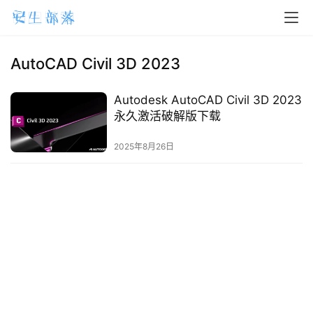
H
o
m
AutoCAD Civil 3D 2023
e
Autodesk AutoCAD Civil 3D 2023
m
永久激活破解版下载
a
2025年8月26日
c
O
S
W
i
n
d
o
w