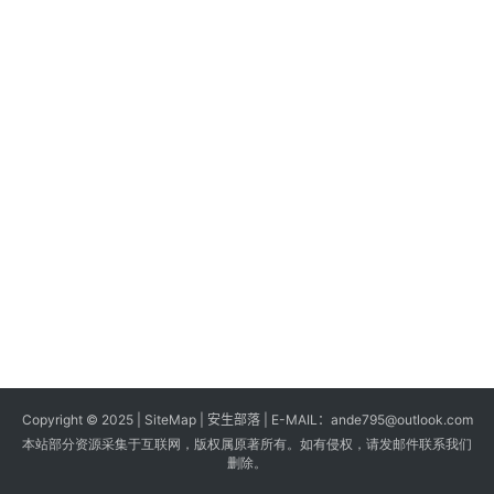
s
G
a
m
e
s
T
u
t
o
r
i
a
Copyright © 2025 |
SiteMap
| 安生部落 | E-MAIL：
ande795@outlook.com
l
本站部分资源采集于互联网，版权属原著所有。如有侵权，请发邮件联系我们
s
删除。