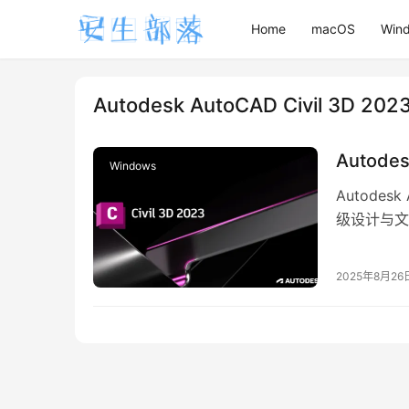
Home
macOS
Win
Autodesk AutoCAD Civil 3D 202
Autode
Windows
Autodes
级设计与文
基础设施项
2025年8月26