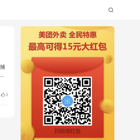
景捕
转
2