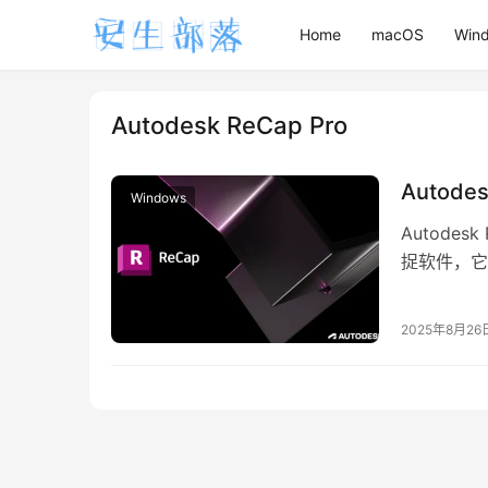
Home
macOS
Win
Autodesk ReCap Pro
Autode
Windows
Autode
捉软件，它
换为高精度
2025年8月26