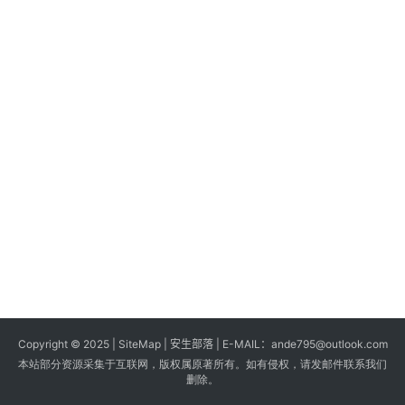
s
G
a
m
e
s
T
u
t
o
r
i
a
Copyright © 2025 |
SiteMap
| 安生部落 | E-MAIL：
ande795@outlook.com
l
本站部分资源采集于互联网，版权属原著所有。如有侵权，请发邮件联系我们
s
删除。