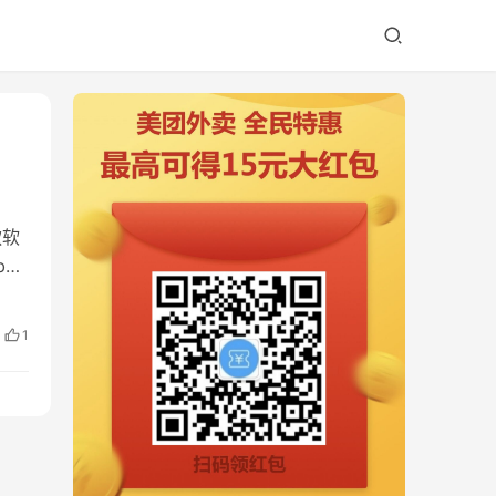
款软
b…
1