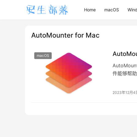
Home
macOS
Win
AutoMounter for Mac
AutoMo
macOS
AutoMo
件能够帮助大
2023年12月4