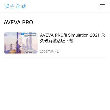
H
o
m
AVEVA PRO
e
AVEVA PRO/II Simulation 2021 永
m
久破解激活版下载
a
2025年8月4日
c
O
S
W
i
n
d
o
w