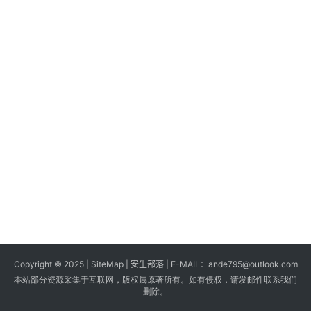
s
G
a
m
e
s
T
u
t
o
r
i
a
Copyright © 2025 |
SiteMap
| 安生部落 | E-MAIL：
ande795@outlook.com
l
本站部分资源采集于互联网，版权属原著所有。如有侵权，请发邮件联系我们
s
删除。