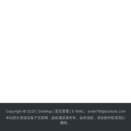
s
G
a
m
e
s
T
u
t
o
r
i
a
Copyright © 2025 |
SiteMap
| 安生部落 | E-MAIL：
ande795@outlook.com
l
本站部分资源采集于互联网，版权属原著所有。如有侵权，请发邮件联系我们
s
删除。