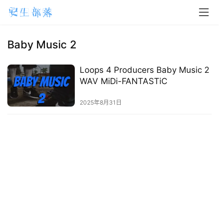
H
o
m
Baby Music 2
e
Loops 4 Producers Baby Music 2
m
WAV MiDi-FANTASTiC
a
2025年8月31日
c
O
S
W
i
n
d
o
w