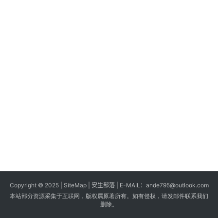
s
G
a
m
e
s
T
u
t
o
r
i
a
Copyright © 2025 |
SiteMap
| 安生部落 | E-MAIL：
ande795@outlook.com
l
本站部分资源采集于互联网，版权属原著所有。如有侵权，请发邮件联系我们
s
删除。