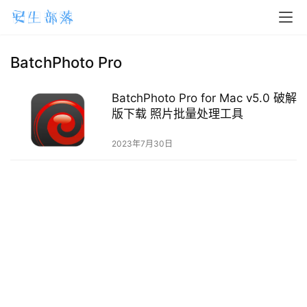
H
o
m
BatchPhoto Pro
e
BatchPhoto Pro for Mac v5.0 破解
m
版下载 照片批量处理工具
a
2023年7月30日
c
O
S
W
i
n
d
o
w