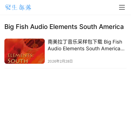
H
o
m
Big Fish Audio Elements South America
e
南美拉丁音乐采样包下载 Big Fish
m
Audio Elements South America
a
桑巴Tango打击乐WAV素材
2026年2月28日
c
O
S
W
i
n
d
o
w