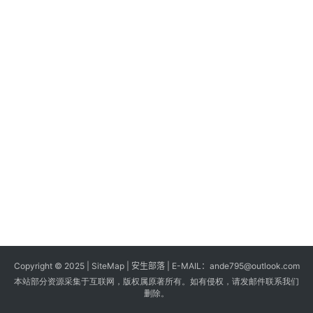
s
G
a
m
e
s
T
u
t
o
r
i
a
Copyright © 2025 |
SiteMap
| 安生部落 | E-MAIL：
ande795@outlook.com
l
本站部分资源采集于互联网，版权属原著所有。如有侵权，请发邮件联系我们
s
删除。