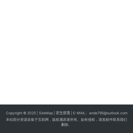
s
G
a
m
e
s
T
u
t
o
r
i
a
Copyright © 2025 |
SiteMap
| 安生部落 | E-MAIL：
ande795@outlook.com
l
本站部分资源采集于互联网，版权属原著所有。如有侵权，请发邮件联系我们
s
删除。