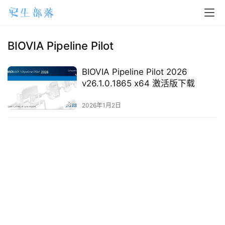
H
o
m
BIOVIA Pipeline Pilot
e
BIOVIA Pipeline Pilot 2026
m
v26.1.0.1865 x64 激活版下载
a
2026年1月2日
c
O
S
W
i
n
d
o
w