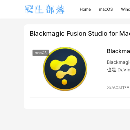
Home
macOS
Win
Blackmagic Fusion Studio for Ma
Blackma
macOS
Blackma
也是 DaV
2026年6月7日