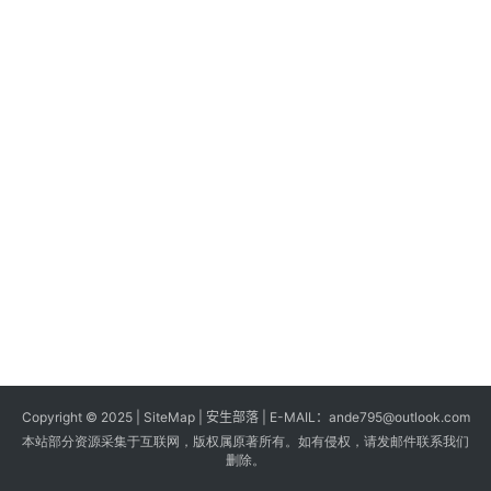
s
G
a
m
e
s
T
u
t
o
r
i
a
Copyright © 2025 |
SiteMap
| 安生部落 | E-MAIL：
ande795@outlook.com
l
本站部分资源采集于互联网，版权属原著所有。如有侵权，请发邮件联系我们
s
删除。