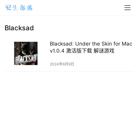
H
o
m
Blacksad
e
Blacksad: Under the Skin for Mac
m
v1.0.4 激活版下载 解谜游戏
a
2024年6月9日
c
O
S
W
i
n
d
o
w