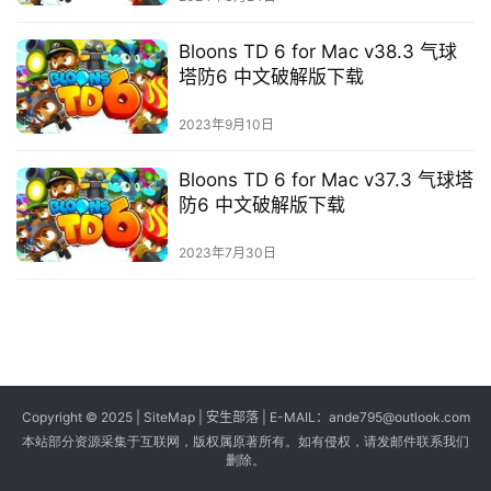
s
Bloons TD 6 for Mac v38.3 气球
G
塔防6 中文破解版下载
a
m
2023年9月10日
e
s
Bloons TD 6 for Mac v37.3 气球塔
防6 中文破解版下载
T
2023年7月30日
u
t
o
r
i
a
Copyright © 2025 |
SiteMap
| 安生部落 | E-MAIL：
ande795@outlook.com
l
本站部分资源采集于互联网，版权属原著所有。如有侵权，请发邮件联系我们
s
删除。