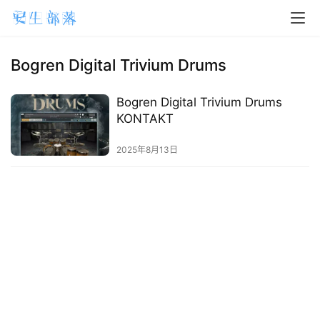
H
o
m
Bogren Digital Trivium Drums
e
Bogren Digital Trivium Drums
m
KONTAKT
a
2025年8月13日
c
O
S
W
i
n
d
o
w