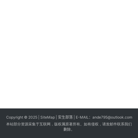
s
G
a
m
e
s
T
u
t
o
r
i
a
Copyright © 2025 |
SiteMap
| 安生部落 | E-MAIL：
ande795@outlook.com
l
本站部分资源采集于互联网，版权属原著所有。如有侵权，请发邮件联系我们
s
删除。