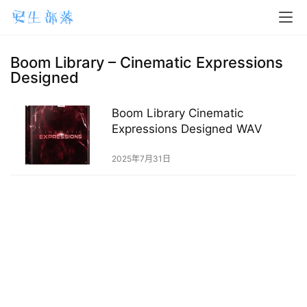
H
o
m
Boom Library – Cinematic Expressions
Designed
e
m
Boom Library Cinematic
Expressions Designed WAV
a
c
2025年7月31日
O
S
W
i
n
d
o
w