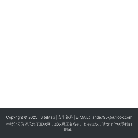
s
G
a
m
e
s
T
u
t
o
r
i
a
Copyright © 2025 |
SiteMap
| 安生部落 | E-MAIL：
ande795@outlook.com
l
本站部分资源采集于互联网，版权属原著所有。如有侵权，请发邮件联系我们
s
删除。