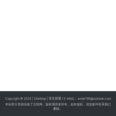
s
G
a
m
e
s
T
u
t
o
r
i
a
Copyright © 2025 |
SiteMap
| 安生部落 | E-MAIL：
ande795@outlook.com
l
本站部分资源采集于互联网，版权属原著所有。如有侵权，请发邮件联系我们
s
删除。