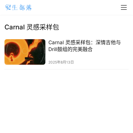
H
o
m
Carnal 灵感采样包
e
Carnal 灵感采样包：深情吉他与
m
Drill鼓组的完美融合
a
2025年8月13日
c
O
S
W
i
n
d
o
w