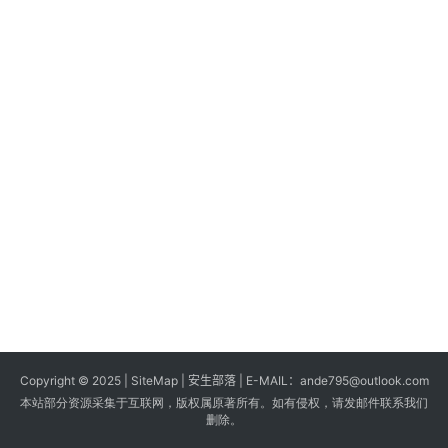
s
G
a
m
e
s
T
u
t
o
r
i
a
Copyright © 2025 |
SiteMap
| 安生部落 | E-MAIL：
ande795@outlook.com
l
本站部分资源采集于互联网，版权属原著所有。如有侵权，请发邮件联系我们
s
删除。