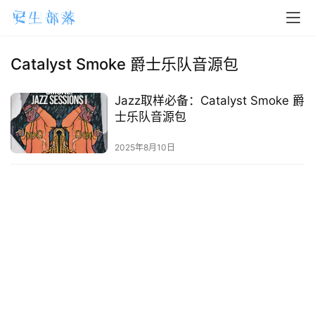
H
o
m
Catalyst Smoke 爵士乐队音源包
e
Jazz取样必备：Catalyst Smoke 爵
m
士乐队音源包
a
2025年8月10日
c
O
S
W
i
n
d
o
w