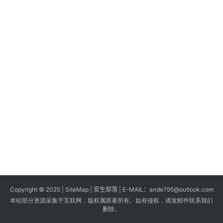
s
G
a
m
e
s
T
u
t
o
r
i
a
Copyright © 2025 |
SiteMap
| 安生部落 | E-MAIL：
ande795@outlook.com
l
本站部分资源采集于互联网，版权属原著所有。如有侵权，请发邮件联系我们
s
删除。