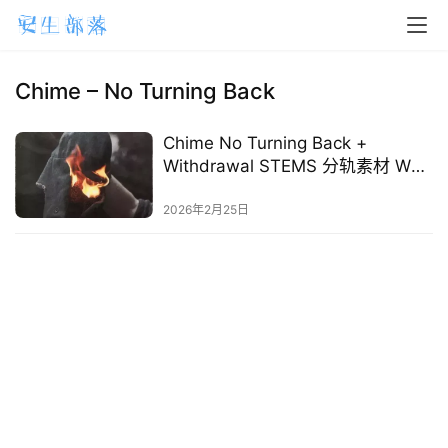
H
o
m
Chime – No Turning Back
e
Chime No Turning Back +
m
Withdrawal STEMS 分轨素材 WAV
a
Remix 下载
2026年2月25日
c
O
S
W
i
n
d
o
w