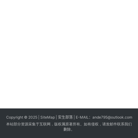
s
G
a
m
e
s
T
u
t
o
r
i
a
Copyright © 2025 |
SiteMap
| 安生部落 | E-MAIL：
ande795@outlook.com
l
本站部分资源采集于互联网，版权属原著所有。如有侵权，请发邮件联系我们
s
删除。