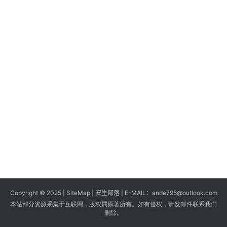
s
G
a
m
e
s
T
u
t
o
r
i
a
Copyright © 2025 |
SiteMap
| 安生部落 | E-MAIL：
ande795@outlook.com
l
本站部分资源采集于互联网，版权属原著所有。如有侵权，请发邮件联系我们
s
删除。