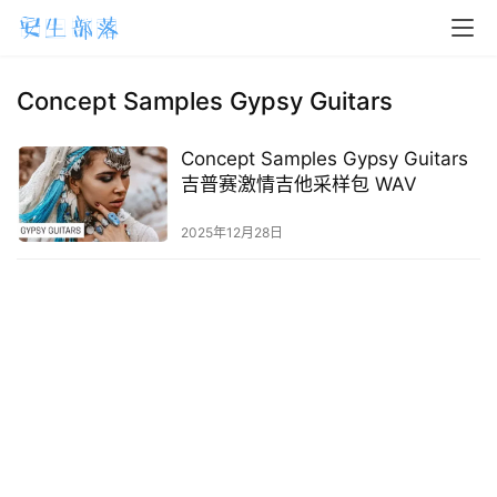
H
o
m
Concept Samples Gypsy Guitars
e
Concept Samples Gypsy Guitars
m
吉普赛激情吉他采样包 WAV
a
2025年12月28日
c
O
S
W
i
n
d
o
w