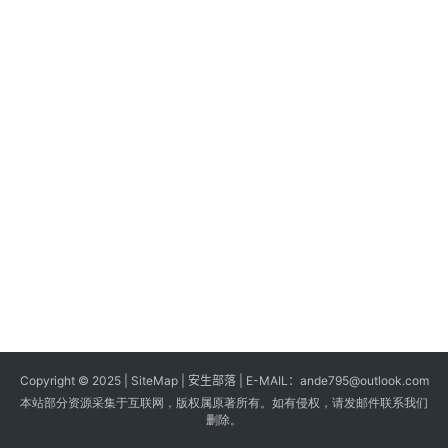
s
G
a
m
e
s
T
u
t
o
r
i
a
Copyright © 2025 |
SiteMap
| 安生部落 | E-MAIL：
ande795@outlook.com
l
本站部分资源采集于互联网，版权属原著所有。如有侵权，请发邮件联系我们
s
删除。