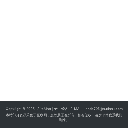
s
G
a
m
e
s
T
u
t
o
r
i
a
Copyright © 2025 |
SiteMap
| 安生部落 | E-MAIL：
ande795@outlook.com
l
本站部分资源采集于互联网，版权属原著所有。如有侵权，请发邮件联系我们
s
删除。