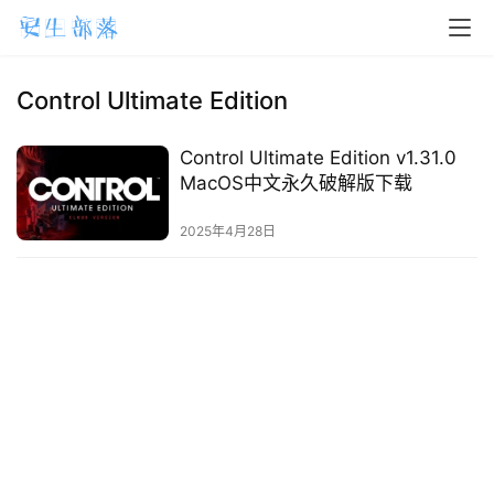
H
o
m
Control Ultimate Edition
e
Control Ultimate Edition v1.31.0
m
MacOS中文永久破解版下载
a
2025年4月28日
c
O
S
W
i
n
d
o
w