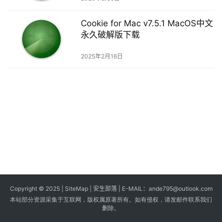
s
Cookie for Mac v7.5.1 MacOS中文
G
永久破解版下载
a
m
2025年2月16日
e
s
T
u
t
o
r
i
a
Copyright © 2025 |
SiteMap
| 安生部落 | E-MAIL：
ande795@outlook.com
l
本站部分资源采集于互联网，版权属原著所有。如有侵权，请发邮件联系我们
s
删除。