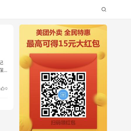
记
保
0