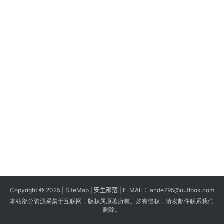
s
G
a
m
e
s
T
u
t
o
r
i
a
Copyright © 2025 |
SiteMap
| 安生部落 | E-MAIL：
ande795@outlook.com
l
本站部分资源采集于互联网，版权属原著所有。如有侵权，请发邮件联系我们
s
删除。