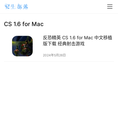
H
o
m
CS 1.6 for Mac
e
反恐精英 CS 1.6 for Mac 中文移植
m
版下载 经典射击游戏
a
2024年5月26日
c
O
S
W
i
n
d
o
w