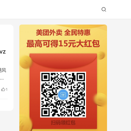
vz
潮风
源
1