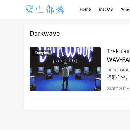
Home
macOS
Win
Darkwave
Traktra
Samples
WAV-FA
《Darkwa
格采样包，
自 Mareu
2025年9月1日