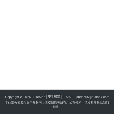
s
G
a
m
e
s
T
u
t
o
r
i
a
Copyright © 2025 |
SiteMap
| 安生部落 | E-MAIL：
ande795@outlook.com
l
本站部分资源采集于互联网，版权属原著所有。如有侵权，请发邮件联系我们
s
删除。