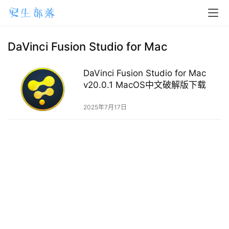
H
o
m
DaVinci Fusion Studio for Mac
e
DaVinci Fusion Studio for Mac
m
v20.0.1 MacOS中文破解版下载
a
2025年7月17日
c
O
S
W
i
n
d
o
w