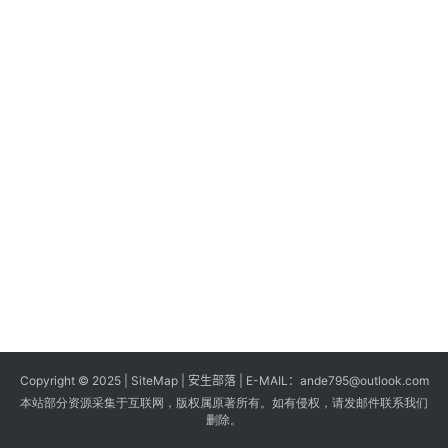
s
G
a
m
e
s
T
u
t
o
r
i
a
Copyright © 2025 |
SiteMap
| 安生部落 | E-MAIL：
ande795@outlook.com
l
本站部分资源采集于互联网，版权属原著所有。如有侵权，请发邮件联系我们
s
删除。