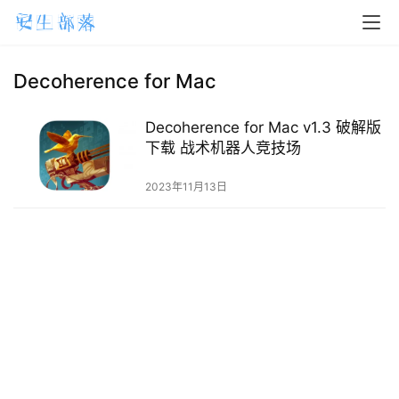
H
o
m
Decoherence for Mac
e
Decoherence for Mac v1.3 破解版
m
下载 战术机器人竞技场
a
2023年11月13日
c
O
S
W
i
n
d
o
w